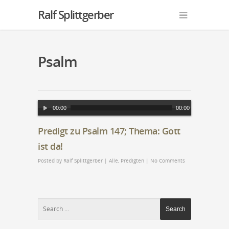
Ralf Splittgerber
Psalm
Audio-
00:00
00:00
Player
Predigt zu Psalm 147; Thema: Gott
ist da!
Posted by
Ralf Splittgerber
|
Alle
,
Predigten
|
No Comments