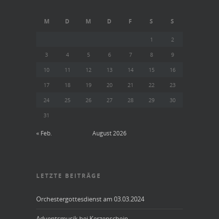
M
D
M
D
F
S
S
1
2
3
4
5
6
7
8
9
10
11
12
13
14
15
16
17
18
19
20
21
22
23
24
25
26
27
28
29
30
31
« Feb.
August 2026
LETZTE BEITRÄGE
Orchestergottesdienst am 03.03.2024
Adventsmusik bei Kerzenschein