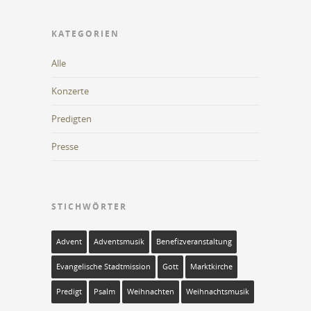
KATEGORIEN
Alle
Konzerte
Predigten
Presse
STICHWÖRTER
Advent
Adventsmusik
Benefizveranstaltung
Evangelische Stadtmission
Gott
Marktkirche
Predigt
Psalm
Weihnachten
Weihnachtsmusik