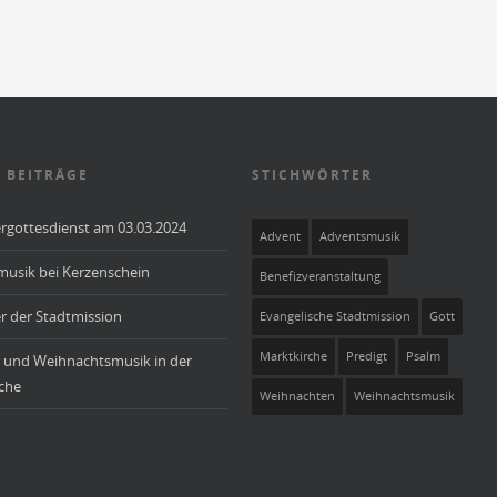
 BEITRÄGE
STICHWÖRTER
rgottesdienst am 03.03.2024
Advent
Adventsmusik
usik bei Kerzenschein
Benefizveranstaltung
r der Stadtmission
Evangelische Stadtmission
Gott
Marktkirche
Predigt
Psalm
 und Weihnachtsmusik in der
che
Weihnachten
Weihnachtsmusik