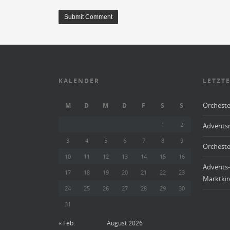
KALENDER
LETZTE
Orcheste
M
D
M
D
F
S
S
1
2
Adventsm
3
4
5
6
7
8
9
Orcheste
10
11
12
13
14
15
16
Advents-
17
18
19
20
21
22
23
Marktkir
24
25
26
27
28
29
30
31
« Feb.
August 2026