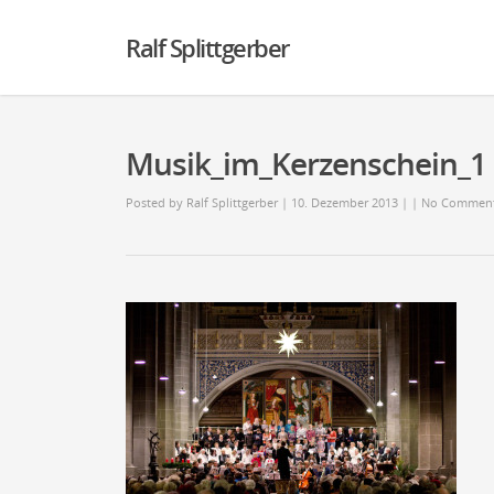
Ralf Splittgerber
Musik_im_Kerzenschein_1
Posted by
Ralf Splittgerber
| 10. Dezember 2013
|
|
No Commen